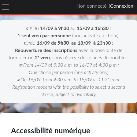
Non connecté. (
Connexion
)
Panneau latéral
Passer au contenu principal
👉Du
14/09 à 9h30
au
15/09 à 16h30
:
1 seul vœu par personne
(une activité au choix).
👉du
16/09 de
9h30
au 18/09
à 23h30
:
Réouverture des inscriptions
avec la possibilité de
formuler un
2ᵉ vœu
, sous réserve des places disponibles.
🤜From 14/09 at 9:30 a.m. to 16/09 at 4:30 p.m.:
One choice per person (one activity only).
🤜On 16/09, from 9:30 a.m. to 18/09 at 11:30 p.m.:
Registration reopens with the possibility to select a second
choice, subject to availability.
Accessibilité numérique