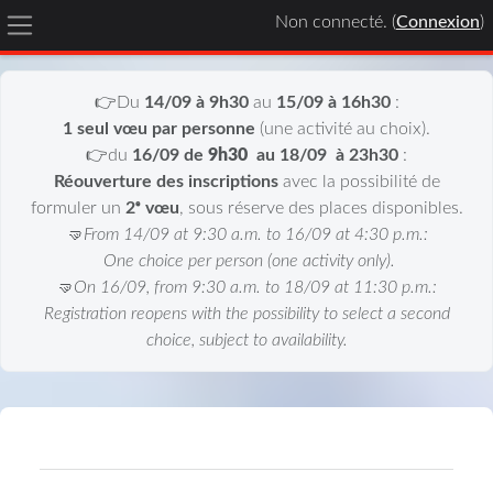
Non connecté. (
Connexion
)
Panneau latéral
Passer au contenu principal
👉Du
14/09 à 9h30
au
15/09 à 16h30
:
1 seul vœu par personne
(une activité au choix).
👉du
16/09 de
9h30
au 18/09
à 23h30
:
Réouverture des inscriptions
avec la possibilité de
formuler un
2ᵉ vœu
, sous réserve des places disponibles.
🤜From 14/09 at 9:30 a.m. to 16/09 at 4:30 p.m.:
One choice per person (one activity only).
🤜On 16/09, from 9:30 a.m. to 18/09 at 11:30 p.m.:
Registration reopens with the possibility to select a second
choice, subject to availability.