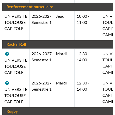
Renforcement musculaire
UNIVERSITE
2026-2027
Jeudi
10:00 -
UNIVE
TOULOUSE
Semestre 1
11:00
TOUL
CAPITOLE
CAPIT
CAMP
Rock'n'Roll
2026-2027
Mardi
12:30 -
UNIVE
Semestre 1
14:00
TOUL
UNIVERSITE
CAPIT
TOULOUSE
CAMP
CAPITOLE
2026-2027
Mardi
12:30 -
UNIVE
Semestre 1
14:00
TOUL
UNIVERSITE
CAPIT
TOULOUSE
CAMP
CAPITOLE
Rugby