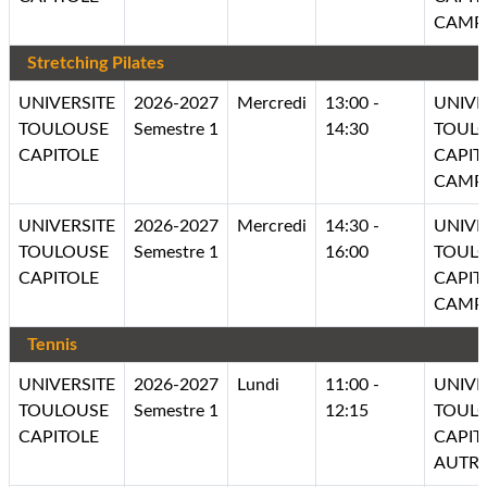
CAMP
Stretching Pilates
UNIVERSITE
2026-2027
Mercredi
13:00 -
UNIVE
TOULOUSE
Semestre 1
14:30
TOUL
CAPITOLE
CAPIT
CAMP
UNIVERSITE
2026-2027
Mercredi
14:30 -
UNIVE
TOULOUSE
Semestre 1
16:00
TOUL
CAPITOLE
CAPIT
CAMP
Tennis
UNIVERSITE
2026-2027
Lundi
11:00 -
UNIVE
TOULOUSE
Semestre 1
12:15
TOUL
CAPITOLE
CAPIT
AUTR