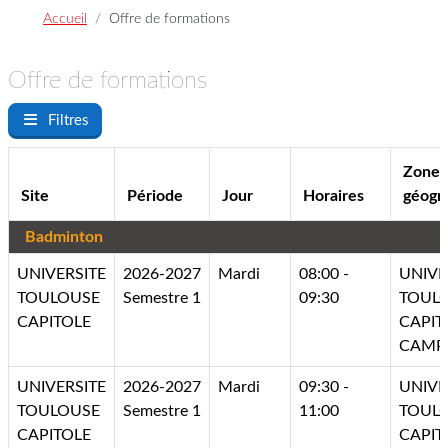
Accueil
Offre de formations
Offre de formations
Filtres
Zone
Site
Période
Jour
Horaires
géogr
Badminton
UNIVERSITE
2026-2027
Mardi
08:00 -
UNIVE
TOULOUSE
Semestre 1
09:30
TOUL
CAPITOLE
CAPIT
CAMP
UNIVERSITE
2026-2027
Mardi
09:30 -
UNIVE
TOULOUSE
Semestre 1
11:00
TOUL
CAPITOLE
CAPIT