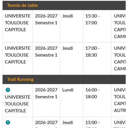
Tennis de table
UNIVERSITE
2026-2027
Jeudi
15:30 -
UNIVE
TOULOUSE
Semestre 1
17:00
TOUL
CAPITOLE
CAPIT
CAMP
UNIVERSITE
2026-2027
Jeudi
17:00 -
UNIVE
TOULOUSE
Semestre 1
18:30
TOUL
CAPITOLE
CAPIT
CAMP
Trail Running
2026-2027
Lundi
16:00 -
UNIVE
Semestre 1
18:00
TOUL
UNIVERSITE
CAPIT
TOULOUSE
AUTR
CAPITOLE
2026-2027
Jeudi
15:00 -
UNIVE