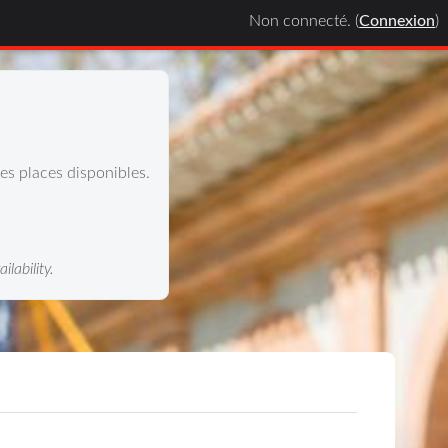
Non connecté. (
Connexion
)
des places disponibles.
ilability.