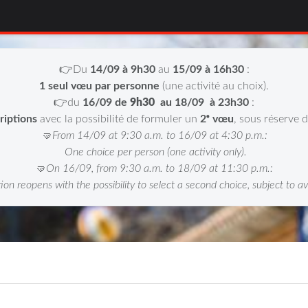
👉Du
14/09 à 9h30
au
15/09 à 16h30
:
1 seul vœu par personne
(une activité au choix).
👉du
16/09 de
9h30
au 18/09
à 23h30
:
riptions
avec la possibilité de formuler un
2ᵉ vœu
, sous réserve 
🤜From 14/09 at 9:30 a.m. to 16/09 at 4:30 p.m.:
One choice per person (one activity only).
🤜On 16/09, from 9:30 a.m. to 18/09 at 11:30 p.m.:
ion reopens with the possibility to select a second choice, subject to ava