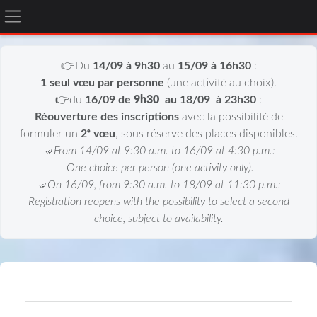
Panneau latéral
Passer au contenu principal
👉Du
14/09 à 9h30
au
15/09 à 16h30
:
1 seul vœu par personne
(une activité au choix).
👉du
16/09 de
9h30
au 18/09
à 23h30
:
Réouverture des inscriptions
avec la possibilité de
formuler un
2ᵉ vœu
, sous réserve des places disponibles.
🤜From 14/09 at 9:30 a.m. to 16/09 at 4:30 p.m.:
One choice per person (one activity only).
🤜On 16/09, from 9:30 a.m. to 18/09 at 11:30 p.m.:
Registration reopens with the possibility to select a second
choice, subject to availability.