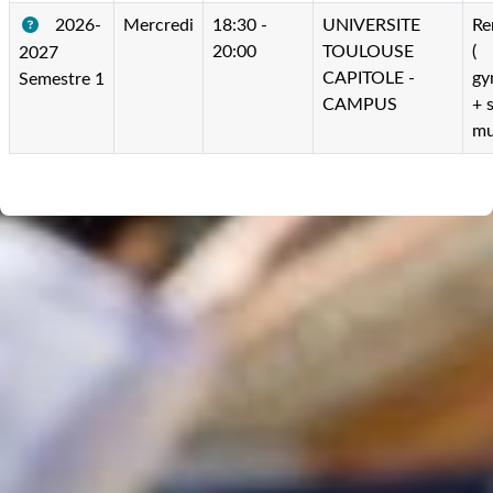
2026-
Mercredi
18:30 -
UNIVERSITE
Re
20:00
TOULOUSE
(
2027
CAPITOLE -
gy
Semestre 1
CAMPUS
+ s
mu