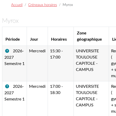
Accueil
Créneaux horaires
Myrox
Myrox
Zone
Période
Jour
Horaires
géographique
Li
2026-
Mercredi
15:30 -
UNIVERSITE
Re
17:00
TOULOUSE
(
2027
CAPITOLE -
gy
Semestre 1
CAMPUS
+ s
mu
2026-
Mercredi
17:00 -
UNIVERSITE
Re
18:30
TOULOUSE
(
2027
CAPITOLE -
gy
Semestre 1
CAMPUS
+ s
mu